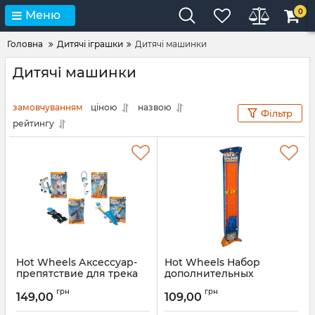
0
Меню
Головна
Дитячі іграшки
Дитячі машинки
Дитячі машинки
замовчуванням
ціною
назвою
Фільтр
рейтингу
Hot Wheels Аксессуар-
Hot Wheels Набор
препятствие для трека
дополнительных
(4 вида)
дорожек трека
грн
грн
149,00
109,00
Артикул:
DLF01
Артикул:
CCX79