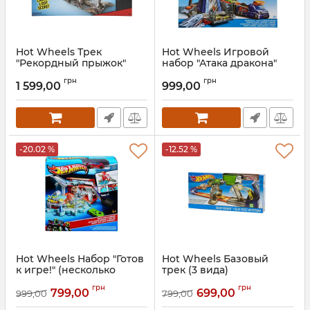
Hot Wheels Трек
Hot Wheels Игровой
"Рекордный прыжок"
набор "Атака дракона"
Артикул:
DJC05
Артикул:
DWL04
грн
грн
1 599,00
999,00
-20.02 %
-12.52 %
Hot Wheels Набор "Готов
Hot Wheels Базовый
к игре!" (несколько
трек (3 вида)
видов)
Артикул:
DNR74
грн
грн
799,00
699,00
999,00
799,00
Артикул:
X9295