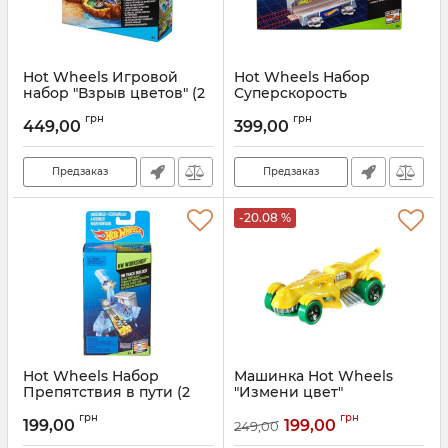
Hot Wheels Игровой
Hot Wheels Набор
набор "Взрыв цветов" (2
Суперскорость
вида)
Артикул:
BGX82
грн
грн
449,00
399,00
Артикул:
BHN12
Предзаказ
Предзаказ
-20.08 %
Hot Wheels Набор
Машинка Hot Wheels
Препятствия в пути (2
"Измени цвет"
вида)
Артикул:
BHR15
грн
грн
199,00
199,00
249,00
Артикул:
BGX66