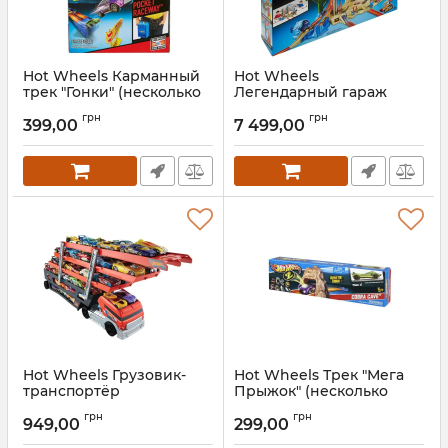
Hot Wheels Карманный
Hot Wheels
трек "Гонки" (несколько
Легендарный гараж
видов)
Артикул:
CMP80
грн
грн
399,00
7 499,00
Артикул:
CKJ08
Hot Wheels Грузовик-
Hot Wheels Трек "Мега
транспортёр
Прыжок" (несколько
видов)
Артикул:
CKC09
грн
грн
949,00
299,00
Артикул:
DNN77