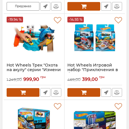
Предзаказ
-19.94 %
-14.93 %
Hot Wheels Трек "Охота
Hot Wheels Игровой
на акулу" серии "Измени
набор "Приключения в
цвет"
большом городе" (2
грн
грн
вида)
999,90
399,00
1 249,00
469,00
Артикул:
BGK04
Артикул:
CDM44