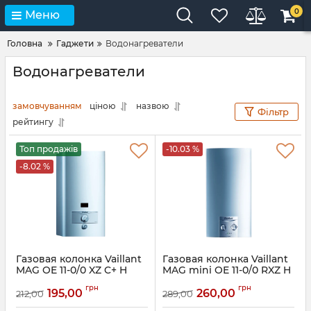
0
Меню
Головна
Гаджети
Водонагреватели
Водонагреватели
замовчуванням
ціною
назвою
Фільтр
рейтингу
Топ продажів
-10.03 %
-8.02 %
Газовая колонка Vaillant
Газовая колонка Vaillant
MAG OE 11-0/0 XZ C+ H
MAG mini OE 11-0/0 RXZ H
(пьезорозжиг)
(пьезорозжиг)
грн
грн
195,00
260,00
212,00
289,00
Артикул:
311187
Артикул:
311292