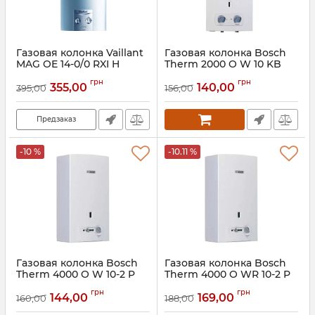
Газовая колонка Vaillant
Газовая колонка Bosch
MAG OE 14-0/0 RXI H
Therm 2000 O W 10 KB
(электро розжиг)
Артикул:
7736500992
грн
грн
355,00
140,00
395,00
156,00
Артикул:
311591
Предзаказ
-10 %
-10.11 %
Газовая колонка Bosch
Газовая колонка Bosch
Therm 4000 O W 10-2 P
Therm 4000 O WR 10-2 P
Артикул:
7701331010
Артикул:
7701331615
грн
грн
144,00
169,00
160,00
188,00