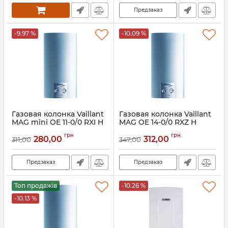
Предзаказ
-9.97 %
-10.09 %
Газовая колонка Vaillant
Газовая колонка Vaillant
MAG mini OE 11-0/0 RXI H
MAG OE 14-0/0 RXZ H
(электро розжиг)
(пьезорозжиг)
грн
грн
280,00
312,00
311,00
347,00
Артикул:
311260
Артикул:
311392
Предзаказ
Предзаказ
Топ продажів
-10.26 %
-10.13 %