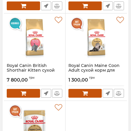
Royal Canin British
Royal Canin Maine Coon
Shorthair Kitten сухой
Adult сухой корм для
корм для котят породы
котов породы мейн-кун
грн
грн
британская
7 800,00
1 300,00
Артикул:
mn954
короткошерстная
Артикул:
mm7327