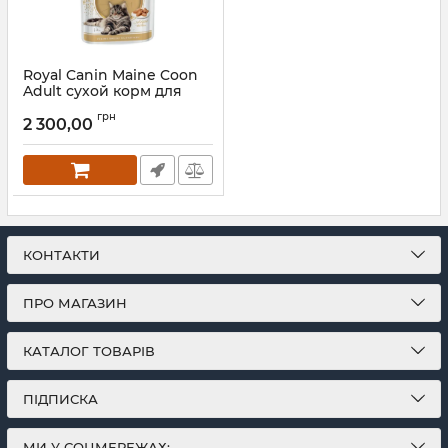
Royal Canin Maine Coon
Adult сухой корм для
котов породы мейн-кун
грн
2 300,00
Артикул:
mn953
КОНТАКТИ
ПРО МАГАЗИН
КАТАЛОГ ТОВАРІВ
ПІДПИСКА
МИ У СОЦМЕРЕЖАХ: