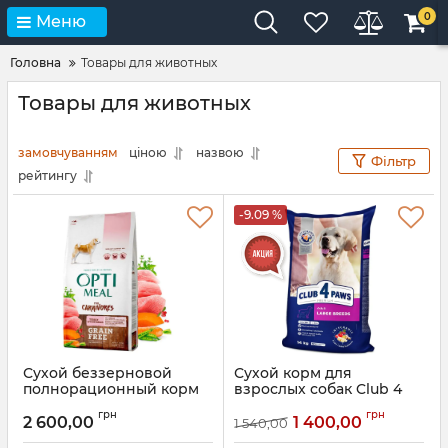
0
Меню
Головна
Товары для животных
Товары для животных
замовчуванням
ціною
назвою
Фільтр
рейтингу
-9.09 %
Сухой беззерновой
Сухой корм для
полнорационный корм
взрослых собак Club 4
Optimeal для взрослых
paws для крупных пород
грн
грн
собак всех пород
2 600,00
1 400,00
1 540,00
Артикул:
mnc573
Артикул:
mnb7959