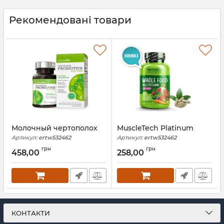
Рекомендовані товари
Молочный чертополох
MuscleTech Platinum
Артикул:
ertw532462
Артикул:
ertw532462
грн
грн
458,00
258,00
КОНТАКТИ