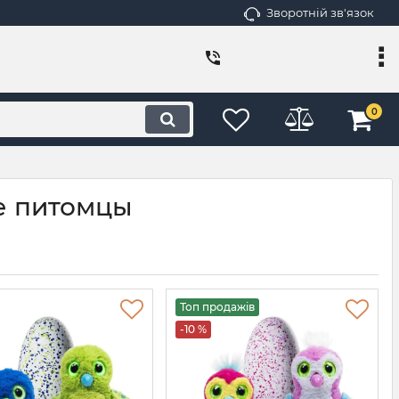
Зворотній зв'язок
0
е питомцы
Топ продажів
-10 %