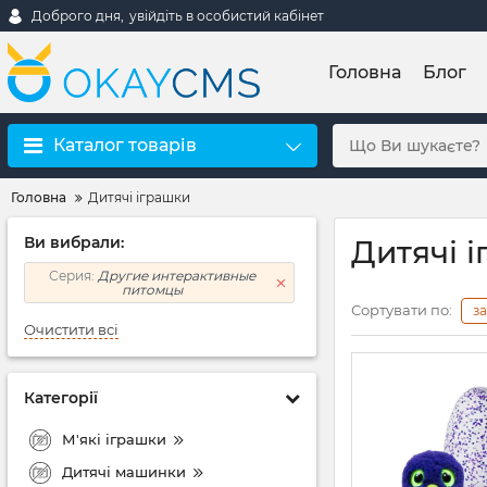
Доброго дня,
увійдіть в особистий кабінет
Головна
Блог
Каталог товарів
Головна
Дитячі іграшки
Ви вибрали:
Дитячі 
Серия:
Другие интерактивные
питомцы
Сортувати по:
з
Очистити всі
Категорії
М'які іграшки
Дитячі машинки