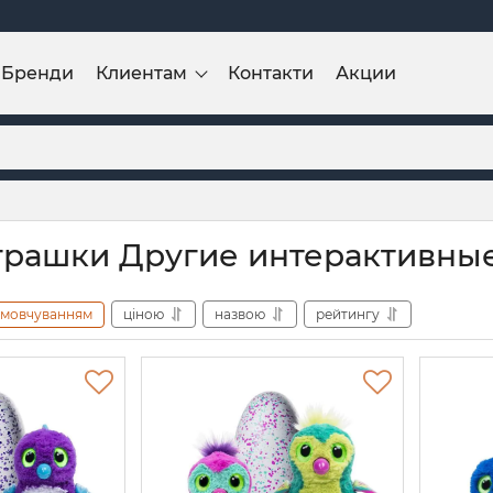
Бренди
Клиентам
Контакти
Акции
іграшки Другие интерактивны
амовчуванням
ціною
назвою
рейтингу