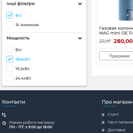
Інші фільтри
Всі
Зі знижкою
Газовая колонка
MAG mini OE 11-
(электро розжи
Мощность
280,00
311,00
Артикул:
311260
Всі
Предзаказ
18.6кВт.
19.2кВт.
24.4кВт.
Контакти
Про магази
Статті
Часті питанн
Режим роботи магазину:
ПН - ПТ: з 9:00 до 18:00
Доставка