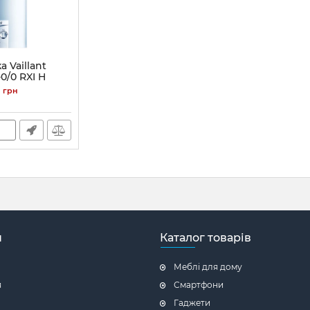
 Vaillant
0/0 RXI H
г)
грн
н
Каталог товарів
Меблі для дому
я
Смартфони
Гаджети