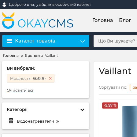
Доброго дня,
увійдіть в особистий кабінет
Головна
Блог
Каталог товарів
Головна
Бренди
Vaillant
Ви вибрали:
Vaillant
Мощность:
18.6кВт.
Сортувати по:
з
Очистити всі
-9.97 %
Категорії
Водонагреватели