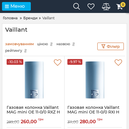
0
Меню
Головна
Бренди
Vaillant
Vaillant
замовчуванням
ціною
назвою
Фільтр
рейтингу
-10.03 %
-9.97 %
Газовая колонка Vaillant
Газовая колонка Vaillant
MAG mini OE 11-0/0 RXZ H
MAG mini OE 11-0/0 RXI H
(пьезорозжиг)
(электро розжиг)
грн
грн
260,00
280,00
289,00
311,00
Артикул:
311292
Артикул:
311260