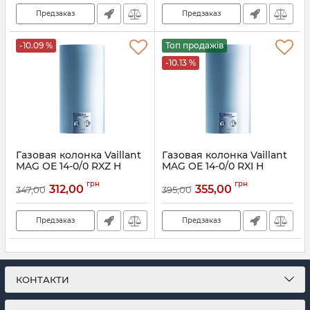
Предзаказ
Предзаказ
-10.09 %
Топ продажів
-10.13 %
Газовая колонка Vaillant
Газовая колонка Vaillant
MAG OE 14-0/0 RXZ H
MAG OE 14-0/0 RXI H
(пьезорозжиг)
(электро розжиг)
грн
грн
312,00
355,00
347,00
395,00
Артикул:
311392
Артикул:
311591
Предзаказ
Предзаказ
КОНТАКТИ