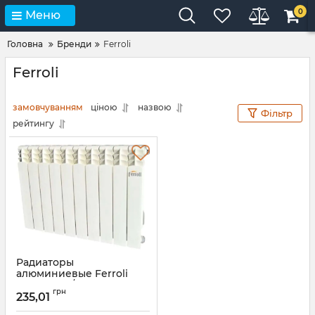
0
Меню
Головна
Бренди
Ferroli
Ferroli
замовчуванням
ціною
назвою
Фільтр
рейтингу
Радиаторы
алюминиевые Ferroli
Infiniti 500/10
грн
235,01
Артикул:
86141